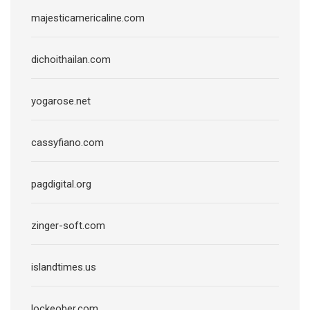
majesticamericaline.com
dichoithailan.com
yogarose.net
cassyfiano.com
pagdigital.org
zinger-soft.com
islandtimes.us
lockeober.com