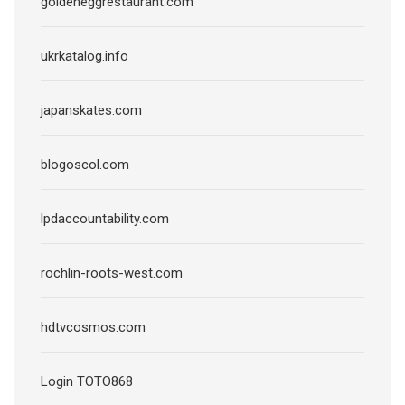
goldeneggrestaurant.com
ukrkatalog.info
japanskates.com
blogoscol.com
lpdaccountability.com
rochlin-roots-west.com
hdtvcosmos.com
Login TOTO868