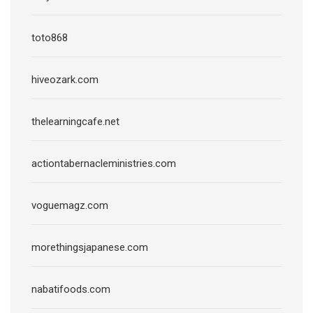
toto868
hiveozark.com
thelearningcafe.net
actiontabernacleministries.com
voguemagz.com
morethingsjapanese.com
nabatifoods.com