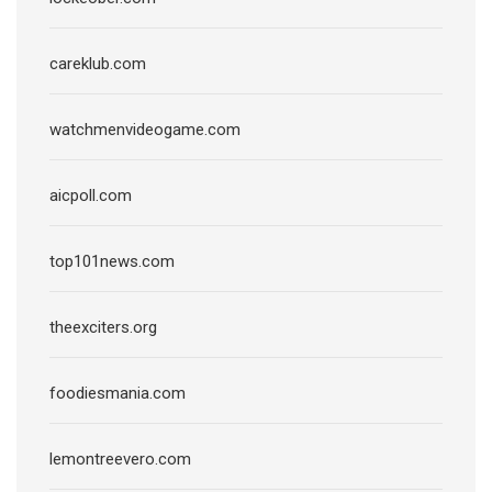
careklub.com
watchmenvideogame.com
aicpoll.com
top101news.com
theexciters.org
foodiesmania.com
lemontreevero.com