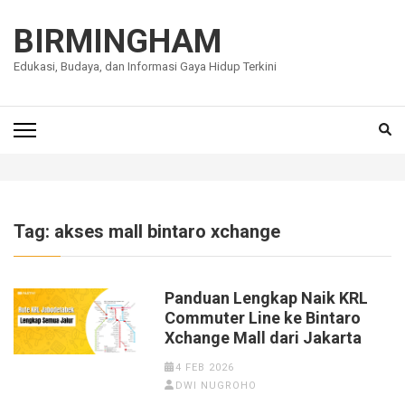
Lompat
ke
BIRMINGHAM
konten
Edukasi, Budaya, dan Informasi Gaya Hidup Terkini
(Tekan
Enter)
Tag:
akses mall bintaro xchange
Panduan Lengkap Naik KRL
Commuter Line ke Bintaro
Xchange Mall dari Jakarta
4 FEB 2026
DWI NUGROHO