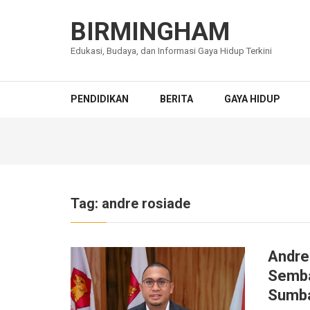
Lompat
ke
BIRMINGHAM
konten
Edukasi, Budaya, dan Informasi Gaya Hidup Terkini
(Tekan
Enter)
PENDIDIKAN
BERITA
GAYA HIDUP
Tag:
andre rosiade
Andre
Semba
Sumb