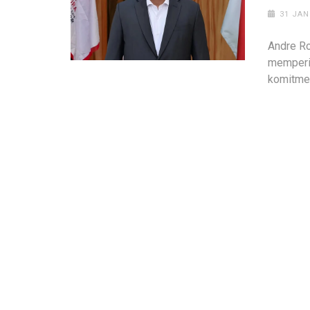
31 JAN
Andre Ro
memperin
komitmen