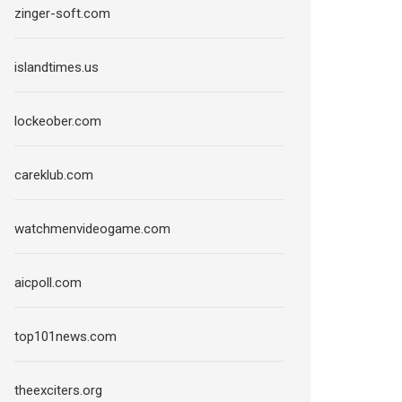
zinger-soft.com
islandtimes.us
lockeober.com
careklub.com
watchmenvideogame.com
aicpoll.com
top101news.com
theexciters.org