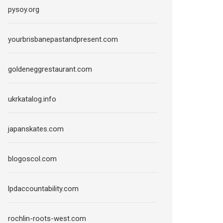
pysoy.org
yourbrisbanepastandpresent.com
goldeneggrestaurant.com
ukrkatalog.info
japanskates.com
blogoscol.com
lpdaccountability.com
rochlin-roots-west.com