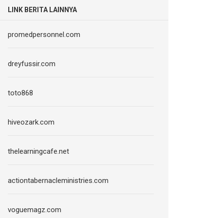
LINK BERITA LAINNYA
promedpersonnel.com
dreyfussir.com
toto868
hiveozark.com
thelearningcafe.net
actiontabernacleministries.com
voguemagz.com