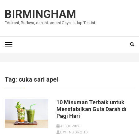
Lompat
ke
BIRMINGHAM
konten
Edukasi, Budaya, dan Informasi Gaya Hidup Terkini
(Tekan
Enter)
Tag:
cuka sari apel
10 Minuman Terbaik untuk
Menstabilkan Gula Darah di
Pagi Hari
4 FEB 2026
DWI NUGROHO