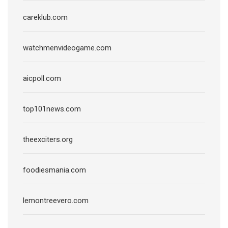
careklub.com
watchmenvideogame.com
aicpoll.com
top101news.com
theexciters.org
foodiesmania.com
lemontreevero.com