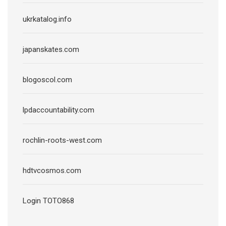
ukrkatalog.info
japanskates.com
blogoscol.com
lpdaccountability.com
rochlin-roots-west.com
hdtvcosmos.com
Login TOTO868