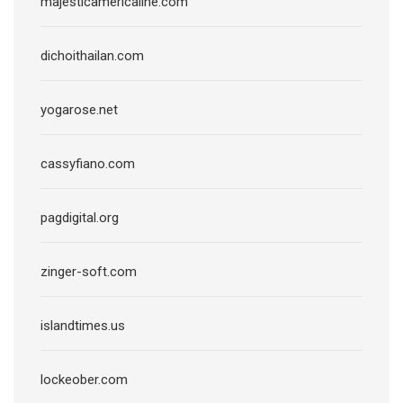
majesticamericaline.com
dichoithailan.com
yogarose.net
cassyfiano.com
pagdigital.org
zinger-soft.com
islandtimes.us
lockeober.com