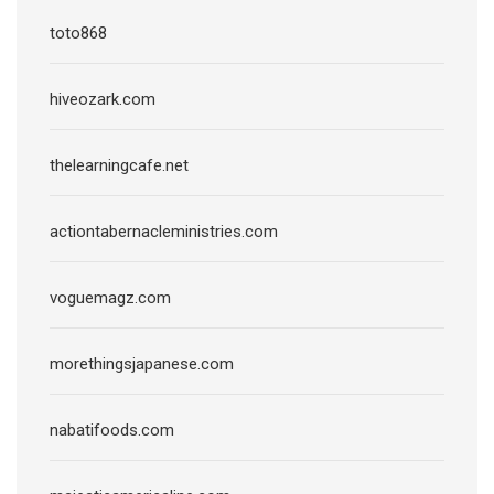
toto868
hiveozark.com
thelearningcafe.net
actiontabernacleministries.com
voguemagz.com
morethingsjapanese.com
nabatifoods.com