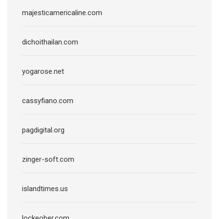
majesticamericaline.com
dichoithailan.com
yogarose.net
cassyfiano.com
pagdigital.org
zinger-soft.com
islandtimes.us
lockeober.com