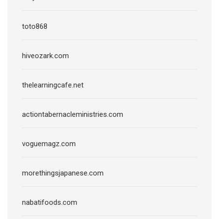
toto868
hiveozark.com
thelearningcafe.net
actiontabernacleministries.com
voguemagz.com
morethingsjapanese.com
nabatifoods.com