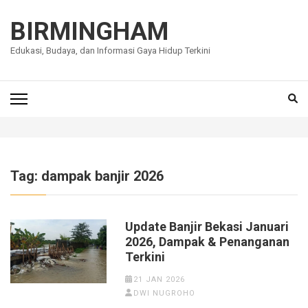
Lompat
ke
BIRMINGHAM
konten
Edukasi, Budaya, dan Informasi Gaya Hidup Terkini
(Tekan
Enter)
Tag:
dampak banjir 2026
Update Banjir Bekasi Januari
2026, Dampak & Penanganan
Terkini
21 JAN 2026
DWI NUGROHO