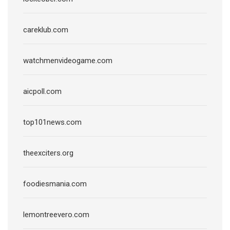
careklub.com
watchmenvideogame.com
aicpoll.com
top101news.com
theexciters.org
foodiesmania.com
lemontreevero.com