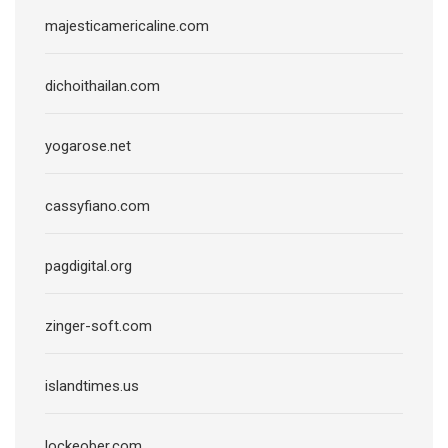
majesticamericaline.com
dichoithailan.com
yogarose.net
cassyfiano.com
pagdigital.org
zinger-soft.com
islandtimes.us
lockeober.com