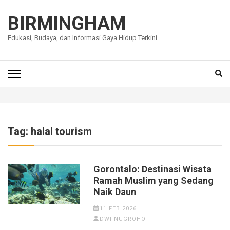
Lompat
ke
BIRMINGHAM
konten
Edukasi, Budaya, dan Informasi Gaya Hidup Terkini
(Tekan
Enter)
Tag:
halal tourism
Gorontalo: Destinasi Wisata
Ramah Muslim yang Sedang
Naik Daun
11 FEB 2026
DWI NUGROHO