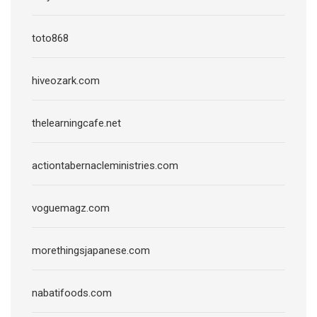
toto868
hiveozark.com
thelearningcafe.net
actiontabernacleministries.com
voguemagz.com
morethingsjapanese.com
nabatifoods.com