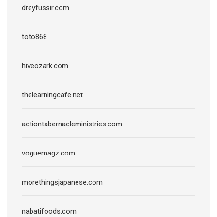
dreyfussir.com
toto868
hiveozark.com
thelearningcafe.net
actiontabernacleministries.com
voguemagz.com
morethingsjapanese.com
nabatifoods.com