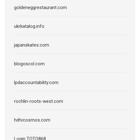
goldeneggrestaurant.com
ukrkatalog.info
japanskates.com
blogoscol.com
lpdaccountability.com
rochlin-roots-west.com
hdtvcosmos.com
Login TOTO868