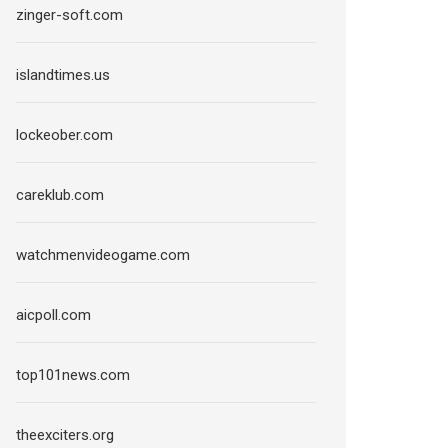
zinger-soft.com
islandtimes.us
lockeober.com
careklub.com
watchmenvideogame.com
aicpoll.com
top101news.com
theexciters.org