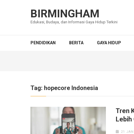
Lompat
ke
BIRMINGHAM
konten
Edukasi, Budaya, dan Informasi Gaya Hidup Terkini
(Tekan
Enter)
PENDIDIKAN
BERITA
GAYA HIDUP
Tag:
hopecore Indonesia
Tren 
Lebih 
21 JAN