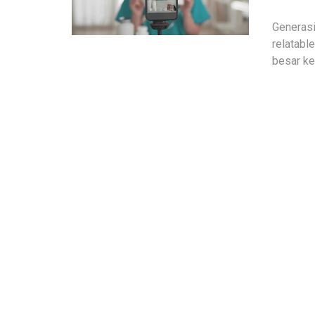
Generasi
relatabl
besar ke