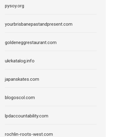
pysoy.org
yourbrisbanepastandpresent.com
goldeneggrestaurant.com
ukrkatalog.info
japanskates.com
blogoscol.com
lpdaccountability.com
rochlin-roots-west.com