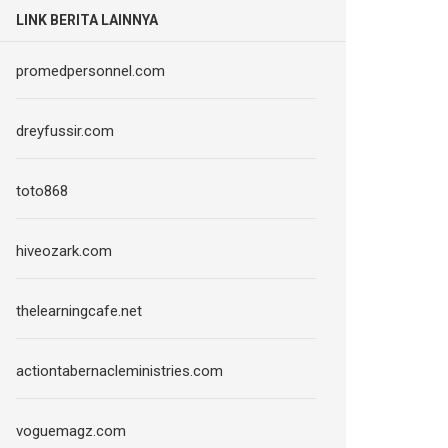
LINK BERITA LAINNYA
promedpersonnel.com
dreyfussir.com
toto868
hiveozark.com
thelearningcafe.net
actiontabernacleministries.com
voguemagz.com