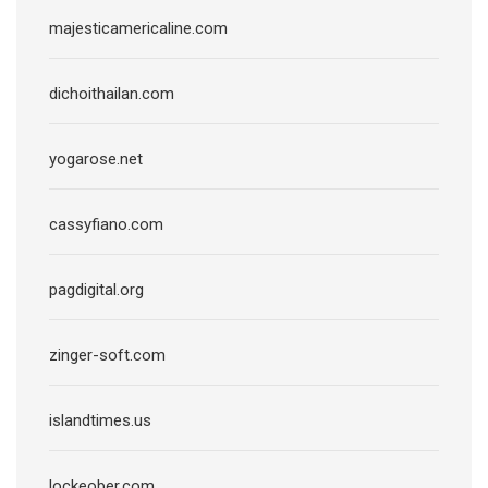
majesticamericaline.com
dichoithailan.com
yogarose.net
cassyfiano.com
pagdigital.org
zinger-soft.com
islandtimes.us
lockeober.com