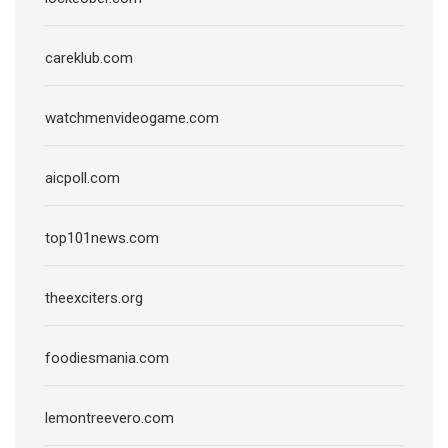
careklub.com
watchmenvideogame.com
aicpoll.com
top101news.com
theexciters.org
foodiesmania.com
lemontreevero.com