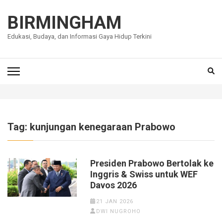
Lompat
ke
BIRMINGHAM
konten
Edukasi, Budaya, dan Informasi Gaya Hidup Terkini
(Tekan
Enter)
Tag:
kunjungan kenegaraan Prabowo
Presiden Prabowo Bertolak ke
Inggris & Swiss untuk WEF
Davos 2026
21 JAN 2026
DWI NUGROHO