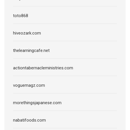
toto868
hiveozark.com
thelearningcafe.net
actiontabernacleministries.com
voguemagz.com
morethingsjapanese.com
nabatifoods.com