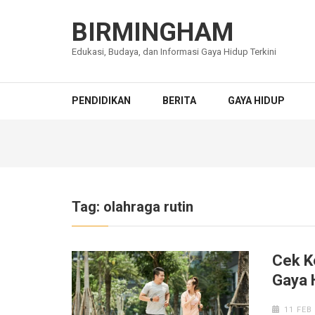
Lompat
ke
BIRMINGHAM
konten
Edukasi, Budaya, dan Informasi Gaya Hidup Terkini
(Tekan
Enter)
PENDIDIKAN
BERITA
GAYA HIDUP
Tag:
olahraga rutin
Cek K
Gaya 
11 FEB