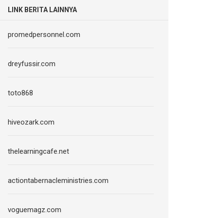
LINK BERITA LAINNYA
promedpersonnel.com
dreyfussir.com
toto868
hiveozark.com
thelearningcafe.net
actiontabernacleministries.com
voguemagz.com