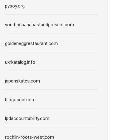
pysoy.org
yourbrisbanepastandpresent.com
goldeneggrestaurant.com
ukrkatalog.info
japanskates.com
blogoscol.com
lpdaccountability.com
rochlin-roots-west.com