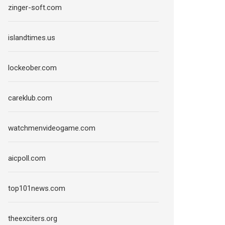
zinger-soft.com
islandtimes.us
lockeober.com
careklub.com
watchmenvideogame.com
aicpoll.com
top101news.com
theexciters.org