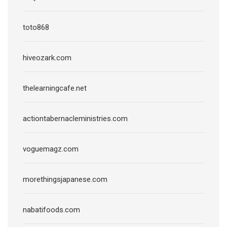
toto868
hiveozark.com
thelearningcafe.net
actiontabernacleministries.com
voguemagz.com
morethingsjapanese.com
nabatifoods.com