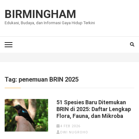
Lompat
ke
BIRMINGHAM
konten
Edukasi, Budaya, dan Informasi Gaya Hidup Terkini
(Tekan
Enter)
Tag:
penemuan BRIN 2025
51 Spesies Baru Ditemukan
BRIN di 2025: Daftar Lengkap
Flora, Fauna, dan Mikroba
4 FEB 2026
DWI NUGROHO