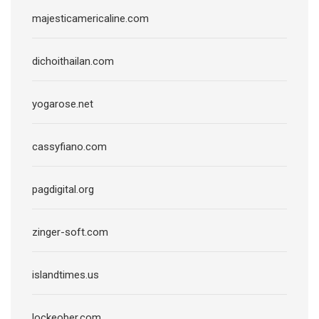
majesticamericaline.com
dichoithailan.com
yogarose.net
cassyfiano.com
pagdigital.org
zinger-soft.com
islandtimes.us
lockeober.com