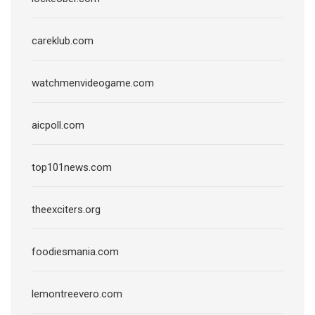
careklub.com
watchmenvideogame.com
aicpoll.com
top101news.com
theexciters.org
foodiesmania.com
lemontreevero.com