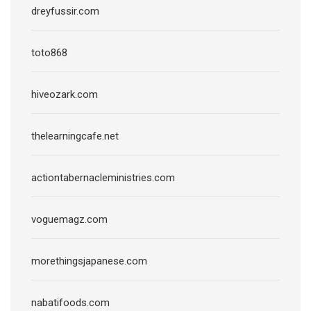
dreyfussir.com
toto868
hiveozark.com
thelearningcafe.net
actiontabernacleministries.com
voguemagz.com
morethingsjapanese.com
nabatifoods.com