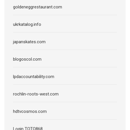
goldeneggrestaurant.com
ukrkatalog.info
japanskates.com
blogoscol.com
lpdaccountability.com
rochlin-roots-west.com
hdtvcosmos.com
Login TOTO868