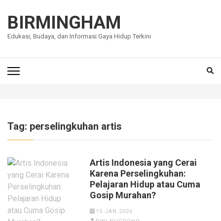
Lompat
ke
BIRMINGHAM
konten
Edukasi, Budaya, dan Informasi Gaya Hidup Terkini
(Tekan
Enter)
Tag:
perselingkuhan artis
Artis Indonesia yang Cerai
Karena Perselingkuhan:
Pelajaran Hidup atau Cuma
Gosip Murahan?
15 JAN 2026