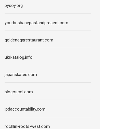
pysoy.org
yourbrisbanepastandpresent.com
goldeneggrestaurant.com
ukrkatalog.info
japanskates.com
blogoscol.com
lpdaccountability.com
rochlin-roots-west.com