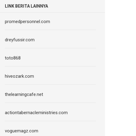
LINK BERITA LAINNYA
promedpersonnel.com
dreyfussir.com
toto868
hiveozark.com
thelearningcafe.net
actiontabernacleministries.com
voguemagz.com