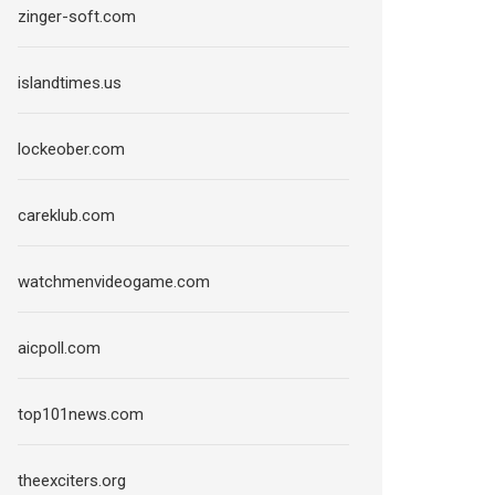
zinger-soft.com
islandtimes.us
lockeober.com
careklub.com
watchmenvideogame.com
aicpoll.com
top101news.com
theexciters.org