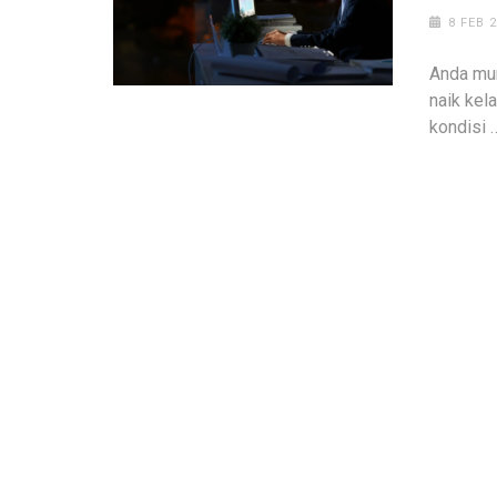
8 FEB 
Anda mun
naik kel
kondisi 