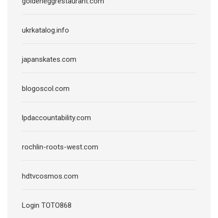
goldeneggrestaurant.com
ukrkatalog.info
japanskates.com
blogoscol.com
lpdaccountability.com
rochlin-roots-west.com
hdtvcosmos.com
Login TOTO868