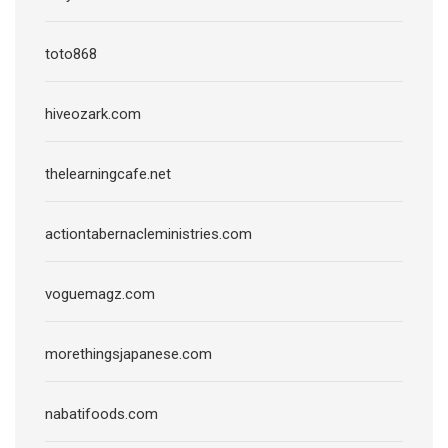
toto868
hiveozark.com
thelearningcafe.net
actiontabernacleministries.com
voguemagz.com
morethingsjapanese.com
nabatifoods.com