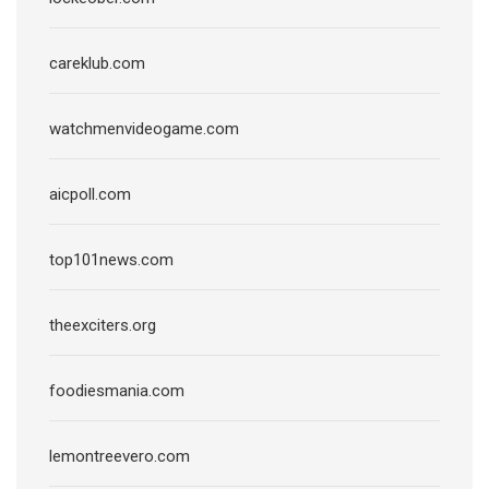
careklub.com
watchmenvideogame.com
aicpoll.com
top101news.com
theexciters.org
foodiesmania.com
lemontreevero.com