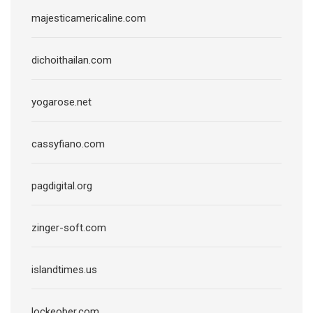
majesticamericaline.com
dichoithailan.com
yogarose.net
cassyfiano.com
pagdigital.org
zinger-soft.com
islandtimes.us
lockeober.com