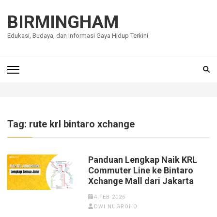
Lompat
ke
BIRMINGHAM
konten
Edukasi, Budaya, dan Informasi Gaya Hidup Terkini
(Tekan
Enter)
Tag:
rute krl bintaro xchange
Panduan Lengkap Naik KRL
Commuter Line ke Bintaro
Xchange Mall dari Jakarta
4 FEB 2026
DWI NUGROHO