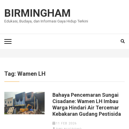
Lompat
ke
BIRMINGHAM
konten
Edukasi, Budaya, dan Informasi Gaya Hidup Terkini
(Tekan
Enter)
Tag:
Wamen LH
Bahaya Pencemaran Sungai
Cisadane: Wamen LH Imbau
Warga Hindari Air Tercemar
Kebakaran Gudang Pestisida
11 FEB 2026