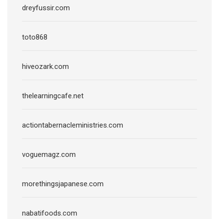
dreyfussir.com
toto868
hiveozark.com
thelearningcafe.net
actiontabernacleministries.com
voguemagz.com
morethingsjapanese.com
nabatifoods.com