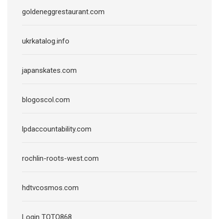
goldeneggrestaurant.com
ukrkatalog.info
japanskates.com
blogoscol.com
lpdaccountability.com
rochlin-roots-west.com
hdtvcosmos.com
Login TOTO868