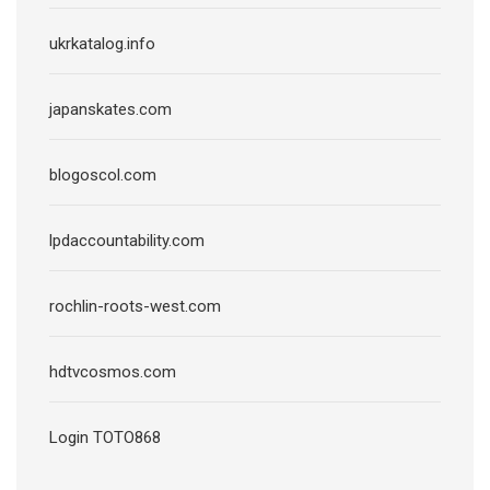
ukrkatalog.info
japanskates.com
blogoscol.com
lpdaccountability.com
rochlin-roots-west.com
hdtvcosmos.com
Login TOTO868