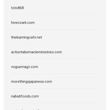
toto868
hiveozark.com
thelearningcafe.net
actiontabernacleministries.com
voguemagz.com
morethingsjapanese.com
nabatifoods.com