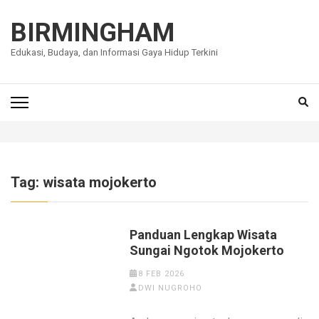
Lompat
ke
BIRMINGHAM
konten
Edukasi, Budaya, dan Informasi Gaya Hidup Terkini
(Tekan
Enter)
Tag:
wisata mojokerto
Panduan Lengkap Wisata
Sungai Ngotok Mojokerto
8 FEB 2026
DWI NUGROHO