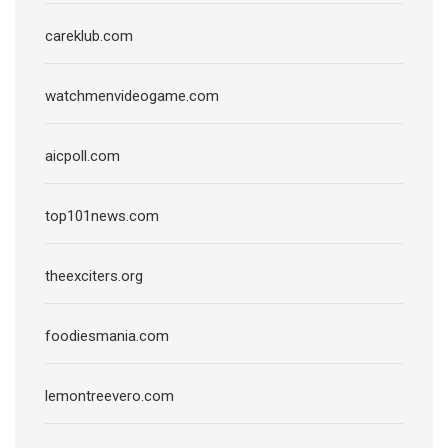
careklub.com
watchmenvideogame.com
aicpoll.com
top101news.com
theexciters.org
foodiesmania.com
lemontreevero.com