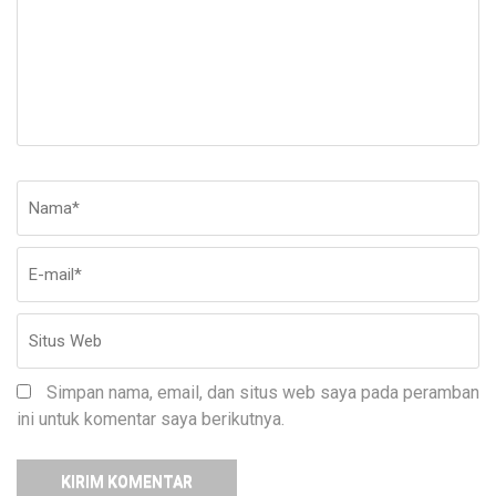
Nama
*
E-
Si
ma
W
Simpan nama, email, dan situs web saya pada peramban
ini untuk komentar saya berikutnya.