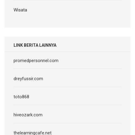
Wisata
LINK BERITA LAINNYA
promedpersonnel.com
dreyfussir.com
toto868
hiveozark.com
thelearningcafe.net