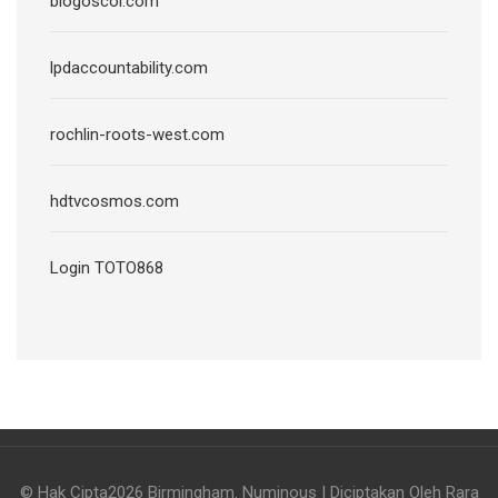
blogoscol.com
lpdaccountability.com
rochlin-roots-west.com
hdtvcosmos.com
Login TOTO868
© Hak Cipta2026
Birmingham
.
Numinous | Diciptakan Oleh
Rara