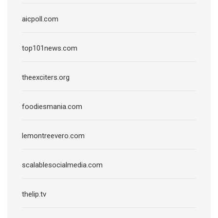
aicpoll.com
top101news.com
theexciters.org
foodiesmania.com
lemontreevero.com
scalablesocialmedia.com
thelip.tv