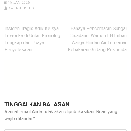
15 JAN 2026
DWI NUGROHO
Navigasi
Insiden Tragis Adik Keisya
Bahaya Pencemaran Sungai
pos
Levronka di Untar: Kronologi
Cisadane: Wamen LH Imbau
Lengkap dan Upaya
Warga Hindari Air Tercemar
Penyelesaian
Kebakaran Gudang Pestisida
TINGGALKAN BALASAN
Alamat email Anda tidak akan dipublikasikan.
Ruas yang
wajib ditandai
*