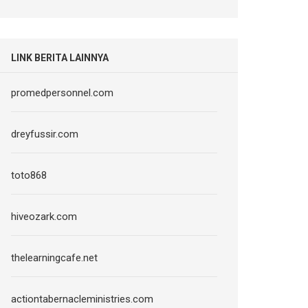
LINK BERITA LAINNYA
promedpersonnel.com
dreyfussir.com
toto868
hiveozark.com
thelearningcafe.net
actiontabernacleministries.com