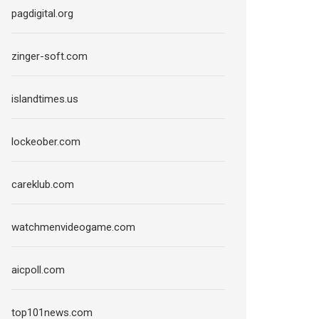
pagdigital.org
zinger-soft.com
islandtimes.us
lockeober.com
careklub.com
watchmenvideogame.com
aicpoll.com
top101news.com