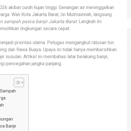
026 akibat curah hujan tinggi. Genangan air meninggalkan
a. Wali Kota Jakarta Barat, Iin Mutmainnah, langsung
n sampah pasca banjir Jakarta Barat
. Langkah ini
ulihkan lingkungan secara cepat.
enjadi prioritas utama. Petugas mengangkut ratusan ton
eng dan Rawa Buaya. Upaya ini tidak hanya membersihkan
ir susulan. Artikel ini membahas latar belakang banjir,
gi pencegahan jangka panjang.
n Sampah
rga
ah
gkungan
a Banjir