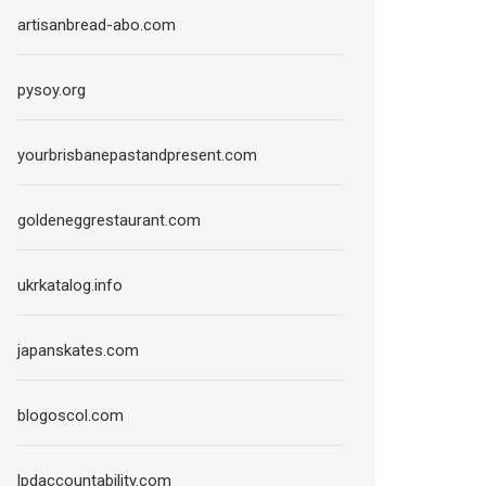
artisanbread-abo.com
pysoy.org
yourbrisbanepastandpresent.com
goldeneggrestaurant.com
ukrkatalog.info
japanskates.com
blogoscol.com
lpdaccountability.com