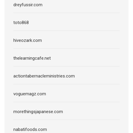
dreyfussir.com
toto868
hiveozark.com
thelearningcafe.net
actiontabernacleministries.com
voguemagz.com
morethingsjapanese.com
nabatifoods.com