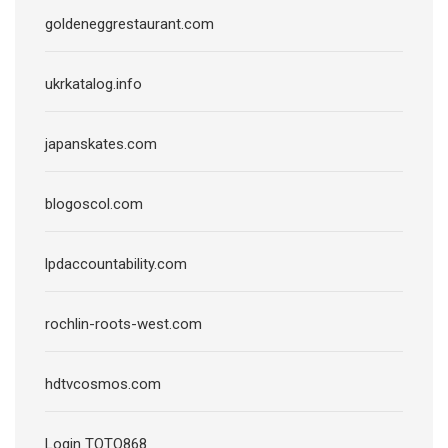
goldeneggrestaurant.com
ukrkatalog.info
japanskates.com
blogoscol.com
lpdaccountability.com
rochlin-roots-west.com
hdtvcosmos.com
Login TOTO868