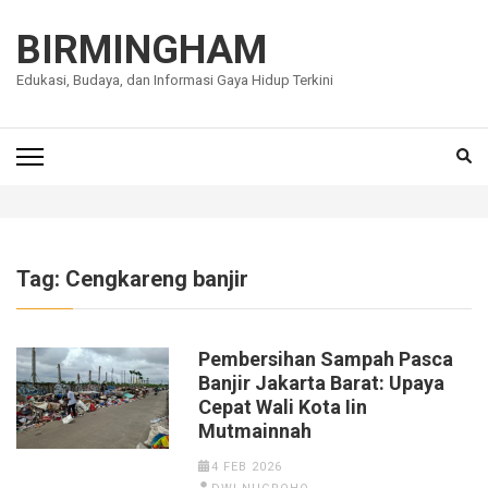
Lompat
ke
BIRMINGHAM
konten
Edukasi, Budaya, dan Informasi Gaya Hidup Terkini
(Tekan
Enter)
Tag:
Cengkareng banjir
Pembersihan Sampah Pasca
Banjir Jakarta Barat: Upaya
Cepat Wali Kota Iin
Mutmainnah
4 FEB 2026