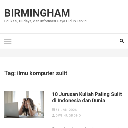
Lompat
ke
BIRMINGHAM
konten
Edukasi, Budaya, dan Informasi Gaya Hidup Terkini
(Tekan
Enter)
Tag:
ilmu komputer sulit
10 Jurusan Kuliah Paling Sulit
di Indonesia dan Dunia
31 JAN 2026
DWI NUGROHO