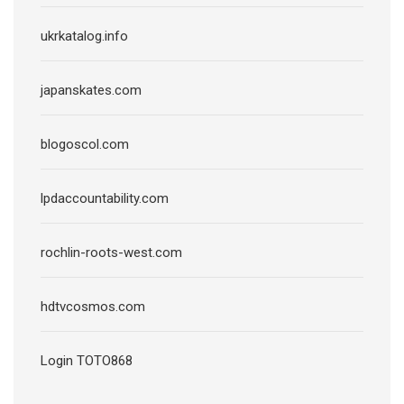
ukrkatalog.info
japanskates.com
blogoscol.com
lpdaccountability.com
rochlin-roots-west.com
hdtvcosmos.com
Login TOTO868