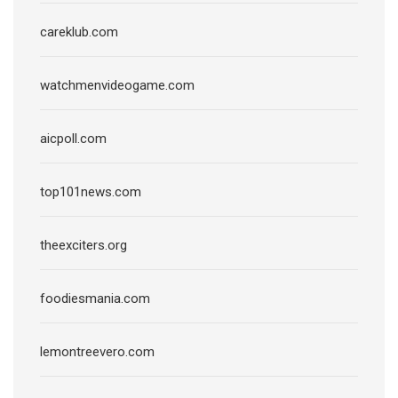
careklub.com
watchmenvideogame.com
aicpoll.com
top101news.com
theexciters.org
foodiesmania.com
lemontreevero.com