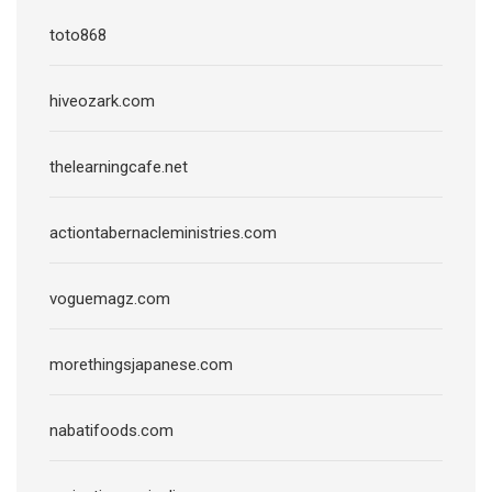
toto868
hiveozark.com
thelearningcafe.net
actiontabernacleministries.com
voguemagz.com
morethingsjapanese.com
nabatifoods.com