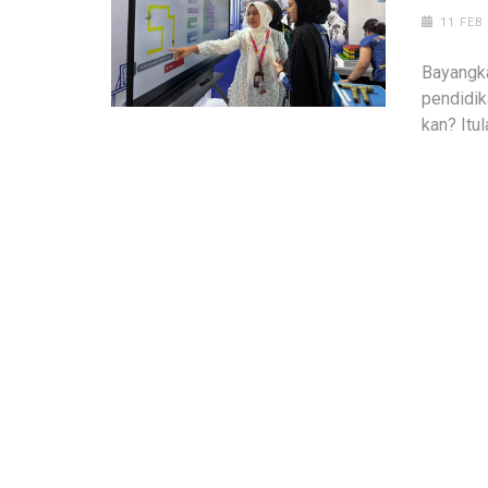
11 FEB
Bayangka
pendidik
kan? Itul