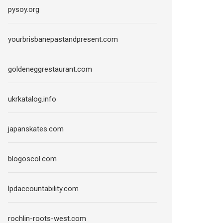
pysoy.org
yourbrisbanepastandpresent.com
goldeneggrestaurant.com
ukrkatalog.info
japanskates.com
blogoscol.com
lpdaccountability.com
rochlin-roots-west.com