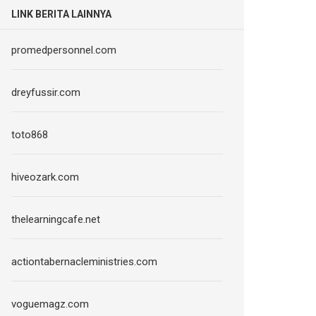
LINK BERITA LAINNYA
promedpersonnel.com
dreyfussir.com
toto868
hiveozark.com
thelearningcafe.net
actiontabernacleministries.com
voguemagz.com