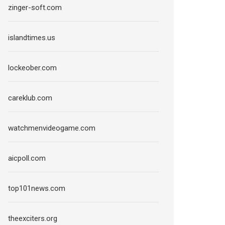
zinger-soft.com
islandtimes.us
lockeober.com
careklub.com
watchmenvideogame.com
aicpoll.com
top101news.com
theexciters.org