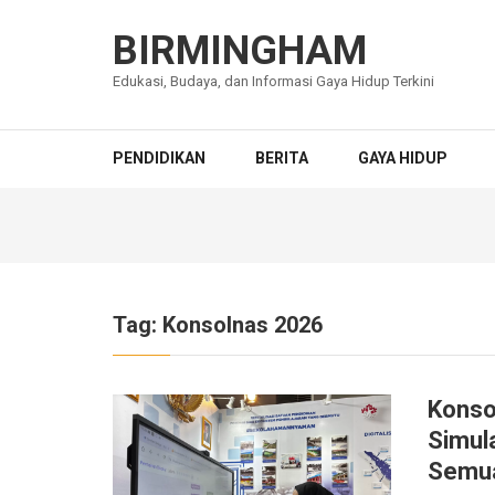
Lompat
ke
BIRMINGHAM
konten
Edukasi, Budaya, dan Informasi Gaya Hidup Terkini
(Tekan
Enter)
PENDIDIKAN
BERITA
GAYA HIDUP
Tag:
Konsolnas 2026
Konso
Simula
Semua