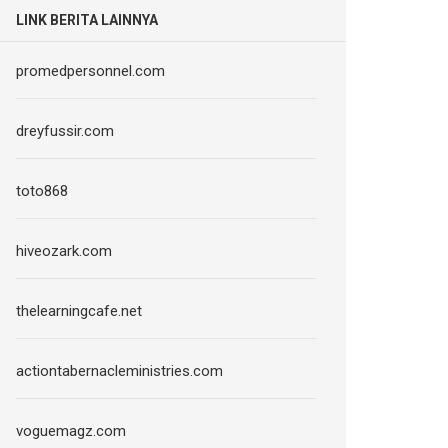
LINK BERITA LAINNYA
promedpersonnel.com
dreyfussir.com
toto868
hiveozark.com
thelearningcafe.net
actiontabernacleministries.com
voguemagz.com