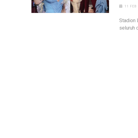
11 FEB
Stadion 
seluruh d