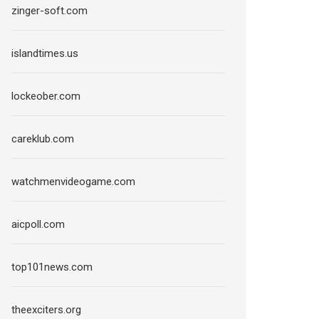
zinger-soft.com
islandtimes.us
lockeober.com
careklub.com
watchmenvideogame.com
aicpoll.com
top101news.com
theexciters.org