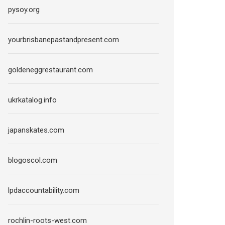
pysoy.org
yourbrisbanepastandpresent.com
goldeneggrestaurant.com
ukrkatalog.info
japanskates.com
blogoscol.com
lpdaccountability.com
rochlin-roots-west.com