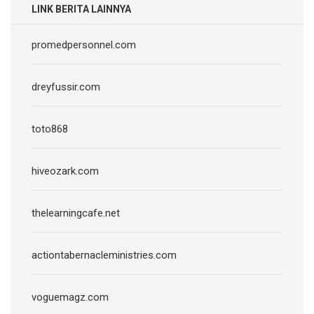
LINK BERITA LAINNYA
promedpersonnel.com
dreyfussir.com
toto868
hiveozark.com
thelearningcafe.net
actiontabernacleministries.com
voguemagz.com