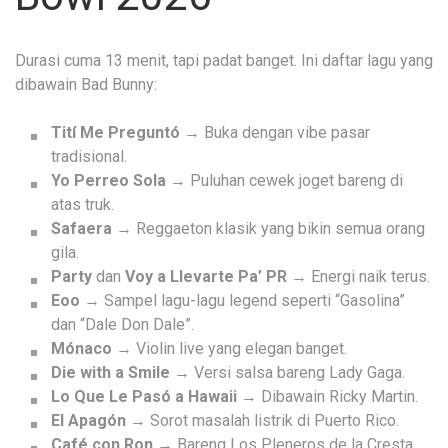
Durasi cuma 13 menit, tapi padat banget. Ini daftar lagu yang
dibawain Bad Bunny:
Tití Me Preguntó
→ Buka dengan vibe pasar
tradisional.
Yo Perreo Sola
→ Puluhan cewek joget bareng di
atas truk.
Safaera
→ Reggaeton klasik yang bikin semua orang
gila.
Party
dan
Voy a Llevarte Pa’ PR
→ Energi naik terus.
Eoo
→ Sampel lagu-lagu legend seperti “Gasolina”
dan “Dale Don Dale”.
Mónaco
→ Violin live yang elegan banget.
Die with a Smile
→ Versi salsa bareng Lady Gaga.
Lo Que Le Pasó a Hawaii
→ Dibawain Ricky Martin.
El Apagón
→ Sorot masalah listrik di Puerto Rico.
Café con Ron
→ Bareng Los Pleneros de la Cresta.