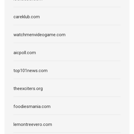
careklub.com
watchmenvideogame.com
aicpoll.com
top101news.com
theexciters.org
foodiesmania.com
lemontreevero.com