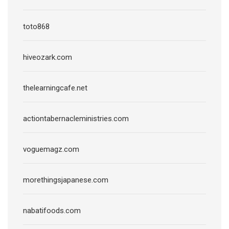
toto868
hiveozark.com
thelearningcafe.net
actiontabernacleministries.com
voguemagz.com
morethingsjapanese.com
nabatifoods.com