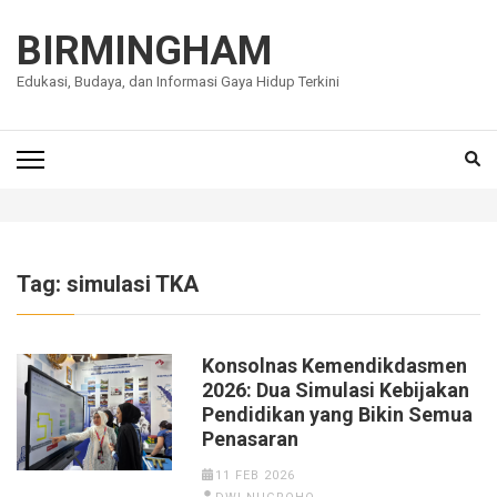
Lompat
ke
BIRMINGHAM
konten
Edukasi, Budaya, dan Informasi Gaya Hidup Terkini
(Tekan
Enter)
Tag:
simulasi TKA
Konsolnas Kemendikdasmen
2026: Dua Simulasi Kebijakan
Pendidikan yang Bikin Semua
Penasaran
11 FEB 2026