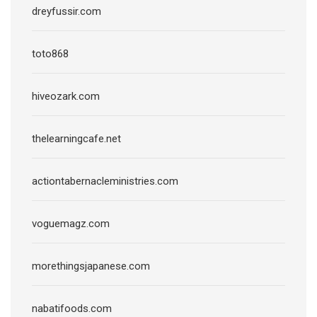
dreyfussir.com
toto868
hiveozark.com
thelearningcafe.net
actiontabernacleministries.com
voguemagz.com
morethingsjapanese.com
nabatifoods.com