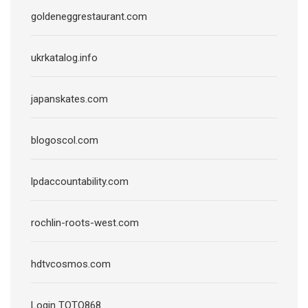
goldeneggrestaurant.com
ukrkatalog.info
japanskates.com
blogoscol.com
lpdaccountability.com
rochlin-roots-west.com
hdtvcosmos.com
Login TOTO868