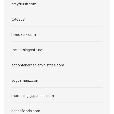
dreyfussir.com
toto868
hiveozark.com
thelearningcafe.net
actiontabernacleministries.com
voguemagz.com
morethingsjapanese.com
nabatifoods.com