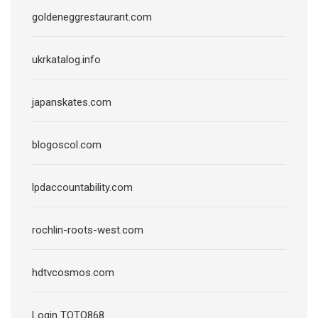
goldeneggrestaurant.com
ukrkatalog.info
japanskates.com
blogoscol.com
lpdaccountability.com
rochlin-roots-west.com
hdtvcosmos.com
Login TOTO868