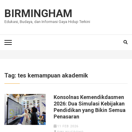
Lompat
ke
BIRMINGHAM
konten
Edukasi, Budaya, dan Informasi Gaya Hidup Terkini
(Tekan
Enter)
Tag:
tes kemampuan akademik
Konsolnas Kemendikdasmen
2026: Dua Simulasi Kebijakan
Pendidikan yang Bikin Semua
Penasaran
11 FEB 2026